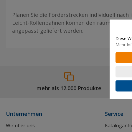
Planen Sie die Förderstrecken individuell nach 
Leicht-Rollenbahnen können den räumlichen 
angepasst geliefert werden.
Diese We
Mehr Inf
mehr als 12.000 Produkte
Unternehmen
Service
Wir über uns
Kataloganf