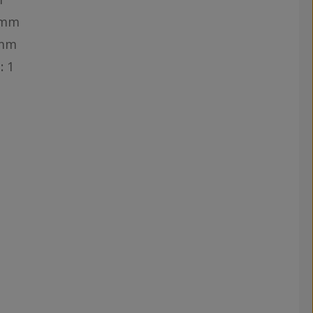
 mm
 mm
:
1