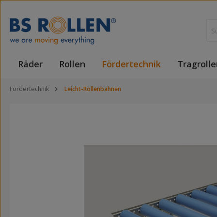
 Hauptinhalt springen
Zur Suche springen
Zur Hauptnavigation springen
Räder
Rollen
Fördertechnik
Tragrolle
Fördertechnik
Leicht-Rollenbahnen
Bildergalerie überspringen