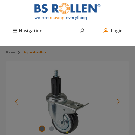
Zum Hauptinhalt springen
Navigation
Login
Rollen
Apparaterollen
Bildergalerie überspringen