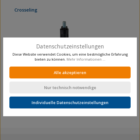
Produktgalerie überspringen
Crosseling
Datenschutzeinstellungen
Diese Website verwendet Cookies, um eine bestmögliche Erfahrung
bieten zu können.
Mehr Informationen ...
Alle akzeptieren
Nur technisch notwendige
Schwere Apparaterolle
Lenkrollen
C104.A89.080
Individuelle Datenschutzeinstellungen