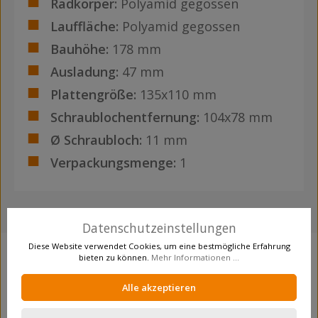
Radkörper:
Polyamid gegossen
Lauffläche:
Polyamid gegossen
Bauhöhe:
178 mm
Ausladung:
47 mm
Plattengröße:
135x110 mm
Schraublochentfernung:
104x78 mm
Ø Schraubloch:
11 mm
Verpackungsmenge:
1
Datenschutzeinstellungen
Diese Website verwendet Cookies, um eine bestmögliche Erfahrung
bieten zu können.
Mehr Informationen ...
Produktgalerie überspringen
Crosseling
Alle akzeptieren