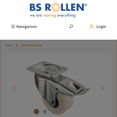
Zum Hauptinhalt springen
Navigation
Login
Rollen
Schwerlastrollen
Bildergalerie überspringen