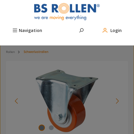
Zum Hauptinhalt springen
Navigation
Login
Rollen
Schwerlastrollen
Bildergalerie überspringen