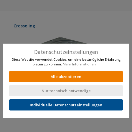
Produktgalerie überspringen
Crosseling
Datenschutzeinstellungen
Diese Website verwendet Cookies, um eine bestmögliche Erfahrung
bieten zu können.
Mehr Informationen ...
Alle akzeptieren
Nur technisch notwendige
Schwerlastrolle
Individuelle Datenschutzeinstellungen
Lenkrollen
N100.C10.103