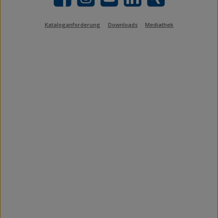
Facebook
Instagram
YouTube
LinkedIn
Xing
Kataloganforderung
Downloads
Mediathek