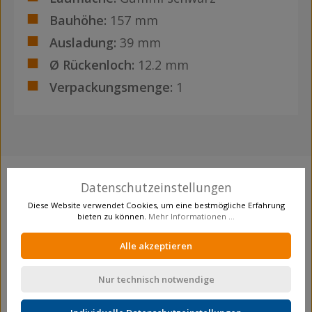
Bauhöhe:
157 mm
Ausladung:
39 mm
Ø Rückenloch:
12.2 mm
Verpackungsmenge:
1
Datenschutzeinstellungen
Produktgalerie überspringen
Crosseling
Diese Website verwendet Cookies, um eine bestmögliche Erfahrung
bieten zu können.
Mehr Informationen ...
Alle akzeptieren
Nur technisch notwendige