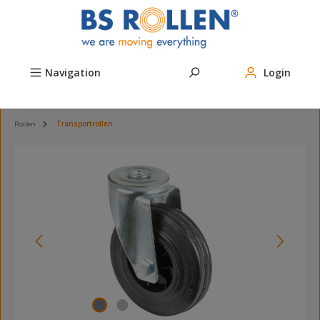
Zum Hauptinhalt springen
Navigation
Login
Rollen
Transportrollen
Bildergalerie überspringen