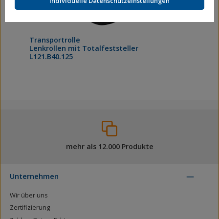
Individuelle Datenschutzeinstellungen
Transportrolle
Lenkrollen mit Totalfeststeller
L121.B40.125
mehr als 12.000 Produkte
Unternehmen
Wir über uns
Zertifizierung