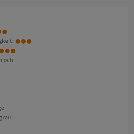
keit:
nloch
ge
grau