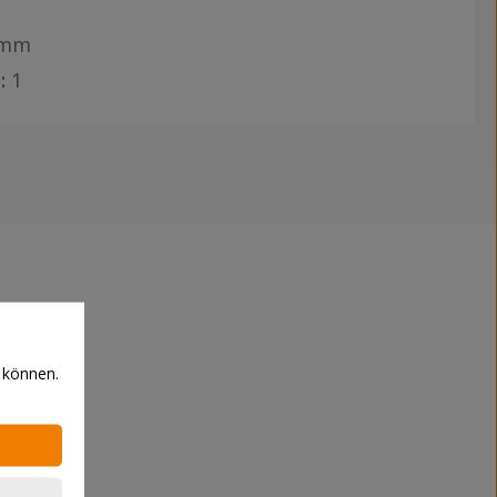
 mm
:
1
 können.