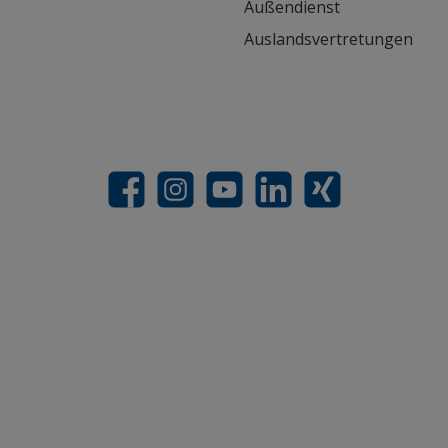
Außendienst
Auslandsvertretungen
Facebook
Instagram
YouTube
LinkedIn
Xing