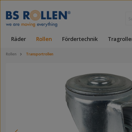
 Hauptinhalt springen
Zur Suche springen
Zur Hauptnavigation springen
Räder
Rollen
Fördertechnik
Tragrolle
Rollen
Transportrollen
Bildergalerie überspringen