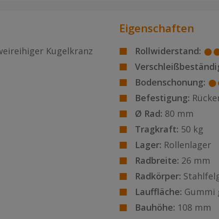
Eigenschaften
weireihiger Kugelkranz
Rollwiderstand:
Verschleißbeständig
Bodenschonung:
Befestigung:
Rücke
Ø Rad:
80 mm
Tragkraft:
50 kg
Lager:
Rollenlager
Radbreite:
26 mm
Radkörper:
Stahlfel
Lauffläche:
Gummi 
Bauhöhe:
108 mm