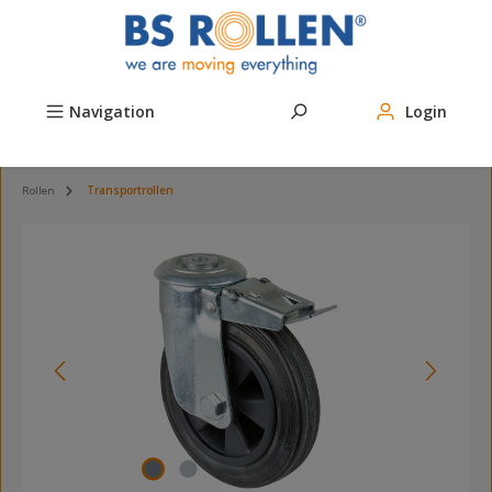
Zum Hauptinhalt springen
Navigation
Login
Rollen
Transportrollen
Bildergalerie überspringen