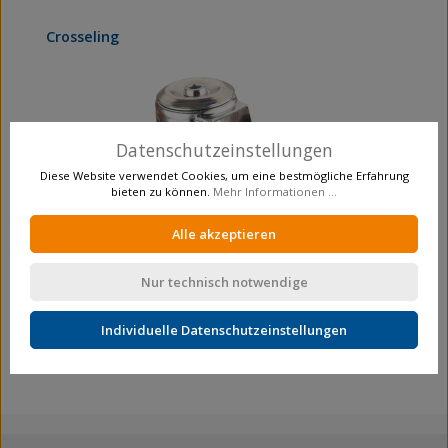
Produktgalerie überspringen
Crosseling
Datenschutzeinstellungen
Diese Website verwendet Cookies, um eine bestmögliche Erfahrung
bieten zu können.
Mehr Informationen ...
Alle akzeptieren
Nur technisch notwendige
Transportrolle
Lenkrollen
L101.B40.140
Individuelle Datenschutzeinstellungen