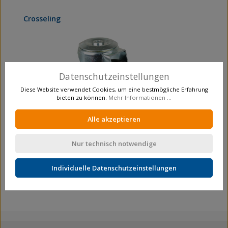
Produktgalerie überspringen
Crosseling
Datenschutzeinstellungen
Diese Website verwendet Cookies, um eine bestmögliche Erfahrung
bieten zu können.
Mehr Informationen ...
Alle akzeptieren
Nur technisch notwendige
Transportrolle
Lenkrollen
L101.B55.160
Individuelle Datenschutzeinstellungen