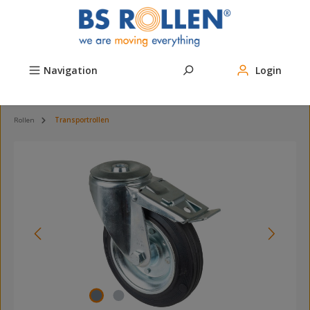
Zum Hauptinhalt springen
Navigation
Login
Rollen
Transportrollen
Bildergalerie überspringen