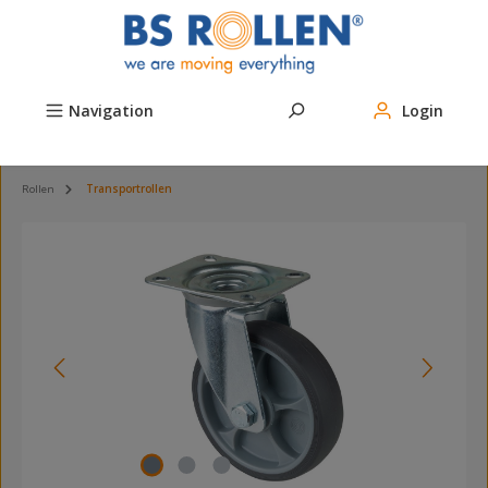
Zum Hauptinhalt springen
Navigation
Login
Rollen
Transportrollen
Bildergalerie überspringen