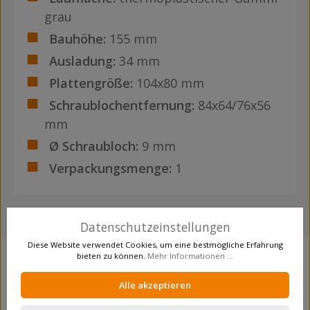
grau
Bauhöhe:
155 mm
Ausladung:
34 mm
Plattengröße:
104x80 mm
Schraublochentfernung:
84x64/76x56
mm
Ø Schraubloch:
9 mm
Verpackungsmenge:
1
Datenschutzeinstellungen
Diese Website verwendet Cookies, um eine bestmögliche Erfahrung
bieten zu können.
Mehr Informationen ...
Produktgalerie überspringen
Crosseling
Alle akzeptieren