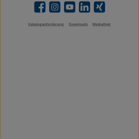
Facebook
Instagram
YouTube
LinkedIn
Xing
Kataloganforderung
Downloads
Mediathek