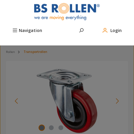
Zum Hauptinhalt springen
Navigation
Login
Rollen
Transportrollen
Bildergalerie überspringen