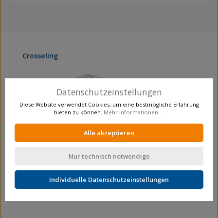
Produktgalerie überspringen
Crosseling
Datenschutzeinstellungen
Diese Website verwendet Cookies, um eine bestmögliche Erfahrung
bieten zu können.
Mehr Informationen ...
Alle akzeptieren
Nur technisch notwendige
Individuelle Datenschutzeinstellungen
Transportrolle
Lenkrollen mit Totalfeststeller
L420.B21.103