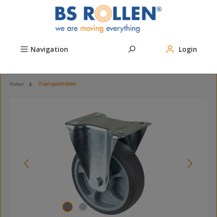
Zum Hauptinhalt springen
Navigation
Login
Rollen
Transportrollen
Bildergalerie überspringen