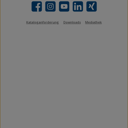
Facebook
Instagram
YouTube
LinkedIn
Xing
Kataloganforderung
Downloads
Mediathek