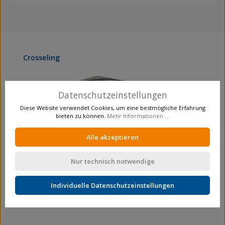
Produktgalerie überspringen
Crosseling
Datenschutzeinstellungen
Diese Website verwendet Cookies, um eine bestmögliche Erfahrung
bieten zu können.
Mehr Informationen ...
Alle akzeptieren
Nur technisch notwendige
Individuelle Datenschutzeinstellungen
Transportrolle
Lenkrollen
L400.A85.162