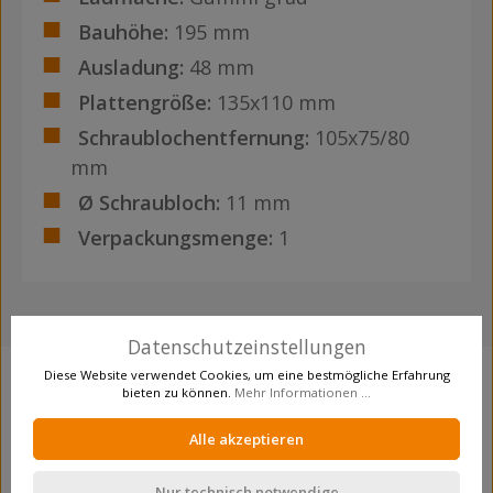
Bauhöhe:
195 mm
Ausladung:
48 mm
Plattengröße:
135x110 mm
Schraublochentfernung:
105x75/80
mm
Ø Schraubloch:
11 mm
Verpackungsmenge:
1
Datenschutzeinstellungen
Diese Website verwendet Cookies, um eine bestmögliche Erfahrung
bieten zu können.
Mehr Informationen ...
Produktgalerie überspringen
Crosseling
Alle akzeptieren
Nur technisch notwendige