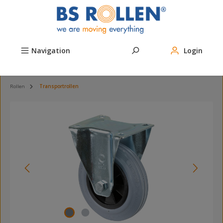
Zum Hauptinhalt springen
Navigation
Login
Rollen
Transportrollen
Bildergalerie überspringen