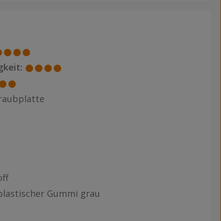
keit:
raubplatte
ff
lastischer Gummi grau