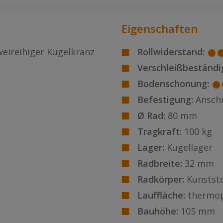
Eigenschaften
weireihiger Kugelkranz
Rollwiderstand:
Verschleißbeständig
Bodenschonung:
Befestigung:
Ansch
Ø Rad:
80 mm
Tragkraft:
100 kg
Lager:
Kugellager
Radbreite:
32 mm
Radkörper:
Kunststo
Lauffläche:
thermop
Bauhöhe:
105 mm