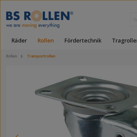
 Hauptinhalt springen
Zur Suche springen
Zur Hauptnavigation springen
Räder
Rollen
Fördertechnik
Tragrolle
Rollen
Transportrollen
Bildergalerie überspringen