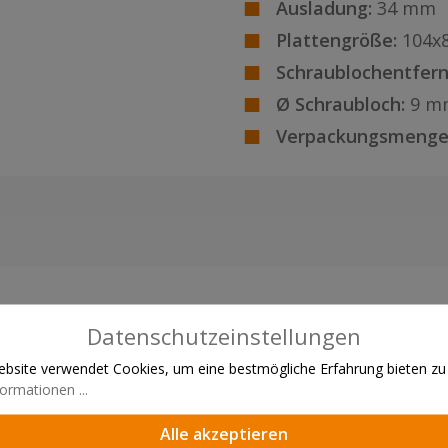
Ausladung:
34 mm
Plattengröße:
104x
Schraublochentfern
Ø Schraubloch:
9 m
Verpackungsmenge
Datenschutzeinstellungen
bsite verwendet Cookies, um eine bestmögliche Erfahrung bieten zu
ormationen ...
Alle akzeptieren