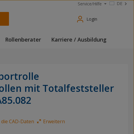
DE
Service/Hilfe
Login
Rollenberater
Karriere / Ausbildung
portrolle
llen mit Totalfeststeller
A85.082
e die CAD-Daten
Erweitern