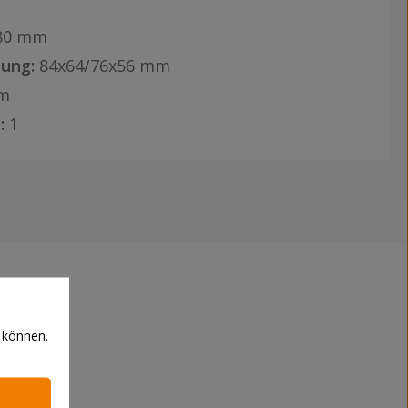
80 mm
ung:
84x64/76x56 mm
m
:
1
 können.