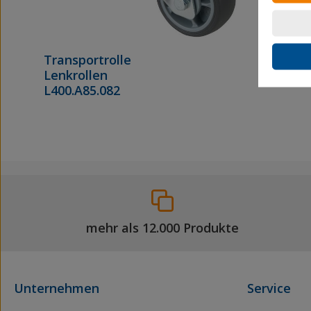
Transportrolle
Lenkrollen
L400.A85.082
mehr als 12.000 Produkte
Unternehmen
Service