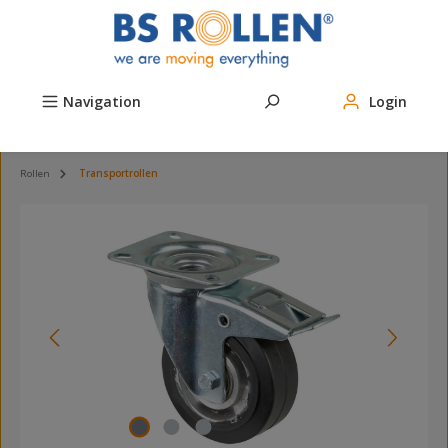
Zum Hauptinhalt springen
Navigation
Login
Rollen
Transportrollen
Bildergalerie überspringen