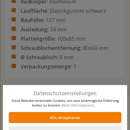
Radkörper:
Aluminium
Lauffläche:
Elastikgummi schwarz
Bauhöhe:
137 mm
Ausladung:
34 mm
Plattengröße:
105x85 mm
Schraublochentfernung:
80x60 mm
Ø Schraubloch:
8 mm
Verpackungsmenge:
1
Datenschutzeinstellungen
Diese Website verwendet Cookies, um eine bestmögliche Erfahrung
bieten zu können.
Mehr Informationen ...
Produktgalerie überspringen
Crosseling
Alle akzeptieren