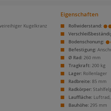
Eigenschaften
weireihiger Kugelkranz
Rollwiderstand:
Verschleißbeständig
Bodenschonung:
Befestigung:
Ansch
Ø Rad:
260 mm
Tragkraft:
200 kg
Lager:
Rollenlager
Radbreite:
85 mm
Radkörper:
Stahlfel
Lauffläche:
Luftrad
Bauhöhe:
295 mm