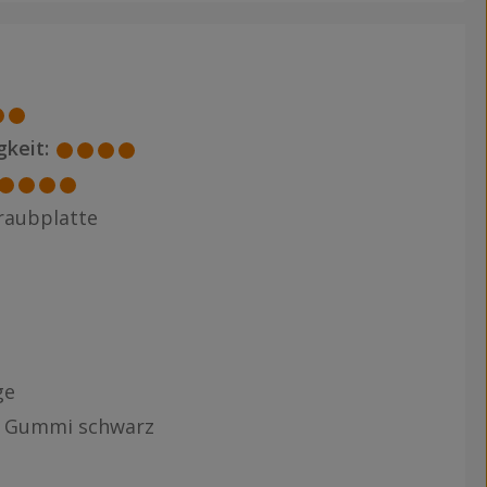
keit:
raubplatte
ge
, Gummi schwarz