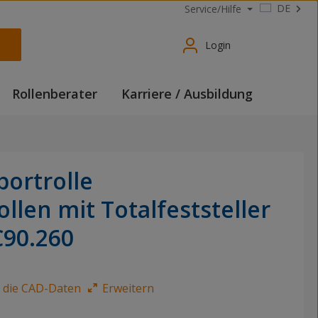
DE
Service/Hilfe
Login
Rollenberater
Karriere / Ausbildung
portrolle
llen mit Totalfeststeller
C90.260
e die CAD-Daten
Erweitern