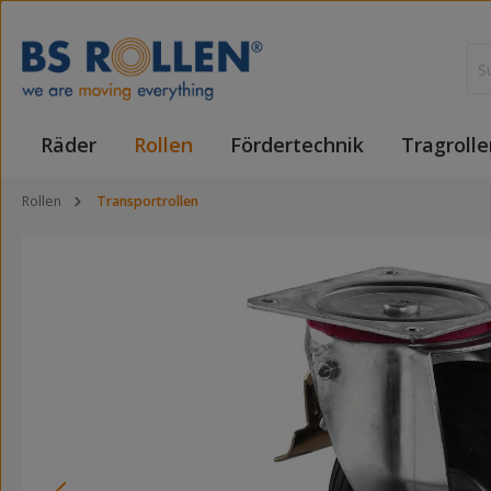
 Hauptinhalt springen
Zur Suche springen
Zur Hauptnavigation springen
Räder
Rollen
Fördertechnik
Tragrolle
Rollen
Transportrollen
Bildergalerie überspringen