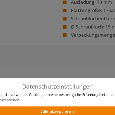
Ausladung:
70 mm
Plattengröße:
175x
Schraublochentfern
Ø Schraubloch:
15 
Verpackungsmenge
Datenschutzeinstellungen
bsite verwendet Cookies, um eine bestmögliche Erfahrung bieten zu
ormationen ...
Alle akzeptieren