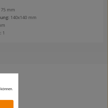
175 mm
ung:
140x140 mm
mm
:
1
 können.