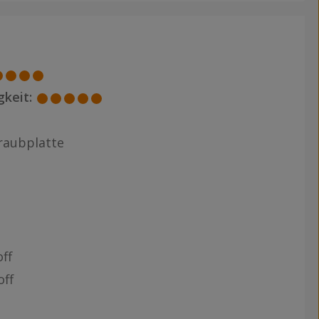
keit:
raubplatte
ff
off