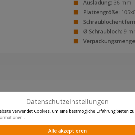
Ausladung:
36 mm
Plattengröße:
105x
Schraublochentfern
Ø Schraubloch:
9 m
Verpackungsmenge
Datenschutzeinstellungen
bsite verwendet Cookies, um eine bestmögliche Erfahrung bieten zu
ormationen ...
Alle akzeptieren