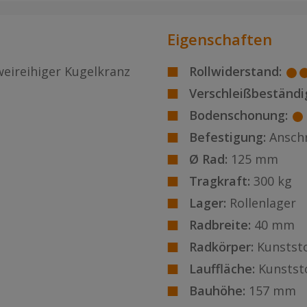
Eigenschaften
weireihiger Kugelkranz
Rollwiderstand:
Verschleißbeständig
Bodenschonung:
Befestigung:
Ansch
Ø Rad:
125 mm
Tragkraft:
300 kg
Lager:
Rollenlager
Radbreite:
40 mm
Radkörper:
Kunststo
Lauffläche:
Kunstst
Bauhöhe:
157 mm