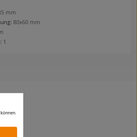
85 mm
ung:
80x60 mm
m
:
1
 können.