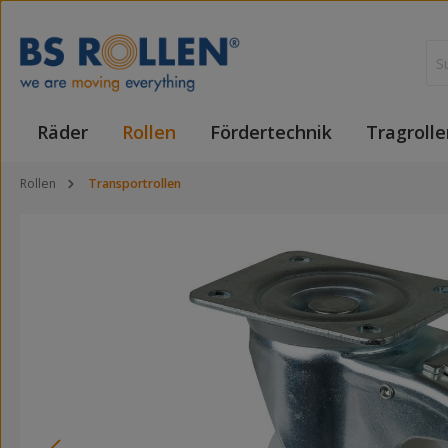
 Hauptinhalt springen
Zur Suche springen
Zur Hauptnavigation springen
Räder
Rollen
Fördertechnik
Tragrolle
Rollen
Transportrollen
Bildergalerie überspringen