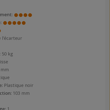
ement:
:
 l’écarteur
:
50 kg
isse
3 mm
tique
e:
Plastique noir
ction:
103 mm
ge:
1