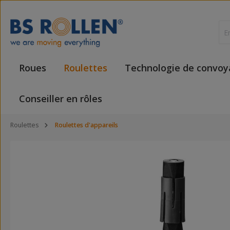
ser au contenu principal
Passer à la recherche
Passer à la navigation principale
Roues
Roulettes
Technologie de convo
Conseiller en rôles
Roulettes
Roulettes d'appareils
Ignorer la galerie d'images