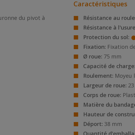
Caractéristiques
ouronne du pivot à
Résistance au roul
Résistance à l'usure
Protection du sol:
Fixation:
Fixation de
Ø roue:
75 mm
Capacité de charge
Roulement:
Moyeu l
Largeur de roue:
2
Corps de roue:
Plas
Matière du bandag
Hauteur de constru
Déport:
38 mm
Quantité d'emballa