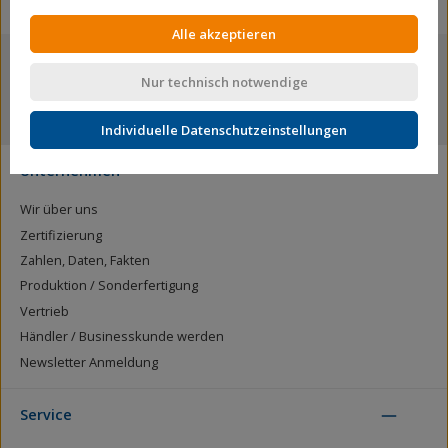
Alle akzeptieren
Nur technisch notwendige
mehr als 12.000 Produkte
Individuelle Datenschutzeinstellungen
Unternehmen
Wir über uns
Zertifizierung
Zahlen, Daten, Fakten
Produktion / Sonderfertigung
Vertrieb
Händler / Businesskunde werden
Newsletter Anmeldung
Service