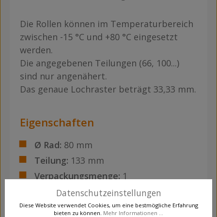
Die Rollen können im Temperaturbereich
zwischen -15 °C und +80 °C eingesetzt
werden.
Die angegebenen Teilungen (66, 100...)
sind nur angenähert.
Das genaue Lochraster beträgt 33,33 mm.
Eigenschaften
Ø Rad:
80 mm
Teilung:
133 mm
Verpackungsmenge:
1
Datenschutzeinstellungen
Diese Website verwendet Cookies, um eine bestmögliche Erfahrung
bieten zu können.
Mehr Informationen ...