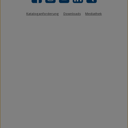
Facebook
Instagram
YouTube
LinkedIn
Xing
Kataloganforderung
Downloads
Mediathek