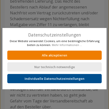
betreffenden Lieferung. Das Recht des
Bestellers nach Ablauf der angemessenen
Nachfrist vom Vertrag zurückzutreten und/oder
Schadensersatz wegen Nichterfüllung nach
Maßgabe von Ziffer 11 zu verlangen, bleibt
unberührt.
Datenschutzeinstellungen
8. Versand, Gefahrenübergang
Diese Website verwendet Cookies, um eine bestmögliche Erfahrung
bieten zu können.
Mehr Informationen ...
Die Lieferungen erfolgen „ab Werk“ (EXW
INCOTERMS 2010), sofern keine abweichende
Alle akzeptieren
schriftliche Vereinbarung vorliegt. Jede Gefahr
geht spätestens auf den Besteller über, wenn
Nur technisch notwendige
die Ware unsere Betriebsstätte verlässt. Das gilt
auch, wenn der Transport mit unseren eigenen
Individuelle Datenschutzeinstellungen
Beförderungsmitteln durchgeführt wird.
Verzögert sich der Versand durch Umstände, die
wir nicht zu vertreten haben, so geht jede
Gefahr vom Tage der Versandbereitschaft ab
auf den Besteller über.