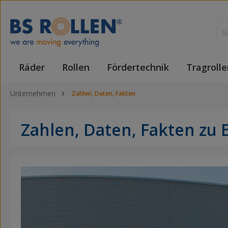
 Hauptinhalt springen
Zur Suche springen
Zur Hauptnavigation springen
Räder
Rollen
Fördertechnik
Tragrolle
Unternehmen
Zahlen, Daten, Fakten
Zahlen, Daten, Fakten zu 