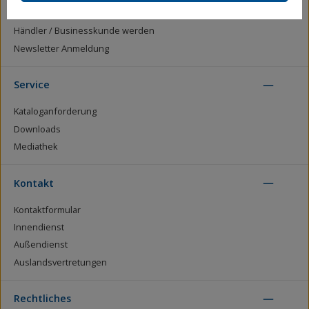
Vertrieb
Händler / Businesskunde werden
Newsletter Anmeldung
Service
Kataloganforderung
Downloads
Mediathek
Kontakt
Kontaktformular
Innendienst
Außendienst
Auslandsvertretungen
Rechtliches