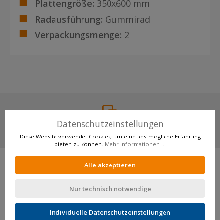
Plattengröße:
350x600 mm
Radausführung:
Gummirad
Verpackungsmenge:
2
Datenschutzeinstellungen
mehr als 12.000 Produkte
Diese Website verwendet Cookies, um eine bestmögliche Erfahrung
bieten zu können.
Mehr Informationen ...
Unternehmen
Alle akzeptieren
Wir über uns
Nur technisch notwendige
Zertifizierung
Zahlen, Daten, Fakten
Individuelle Datenschutzeinstellungen
Produktion / Sonderfertigung