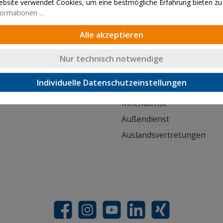
bsite verwendet Cookies, um eine bestmögliche Erfahrung bieten zu
ormationen ...
Lieferung innerhalb von 24h
Alle akzeptieren
Nur technisch notwendige
Kontakt
Individuelle Datenschutzeinstellungen
orderung
Kontaktformular
Innendienst
Außendienst
Auslandsvertretungen
Facebook
Instagram
YouTube
LinkedIn
Xing