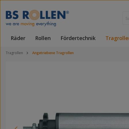
 Hauptinhalt springen
Zur Suche springen
Zur Hauptnavigation springen
Räder
Rollen
Fördertechnik
Tragrolle
Tragrollen
Angetriebene Tragrollen
Bildergalerie überspringen