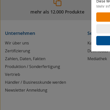
Diese We
Mehr Inf
mehr als 12.000 Produkte
Unternehmen
Service
Wir über uns
Kataloganf
Zertifizierung
Downloads
Zahlen, Daten, Fakten
Mediathek
Produktion / Sonderfertigung
Vertrieb
Händler / Businesskunde werden
Newsletter Anmeldung