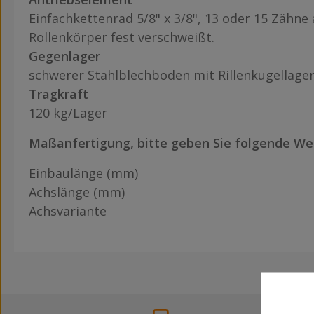
Einfachkettenrad 5/8" x 3/8", 13 oder 15 Zähne 
Rollenkörper fest verschweißt.
Gegenlager
schwerer Stahlblechboden mit Rillenkugellage
Tragkraft
120 kg/Lager
Maßanfertigung, bitte geben Sie folgende We
Einbaulänge (mm)
Achslänge (mm)
Achsvariante