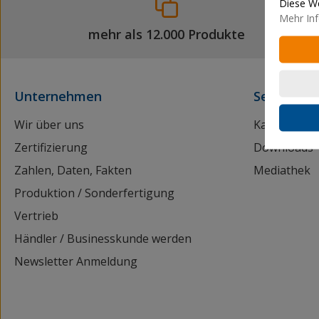
Diese We
Mehr Inf
mehr als 12.000 Produkte
Unternehmen
Service
Wir über uns
Kataloganf
Zertifizierung
Downloads
Zahlen, Daten, Fakten
Mediathek
Produktion / Sonderfertigung
Vertrieb
Händler / Businesskunde werden
Newsletter Anmeldung