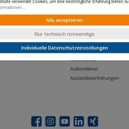
bsite verwendet Cookies, um eine bestmögliche Erfahrung bieten zu
ormationen ...
Lieferung innerhalb von 24h
Alle akzeptieren
Nur technisch notwendige
Kontakt
Individuelle Datenschutzeinstellungen
orderung
Kontaktformular
Innendienst
Außendienst
Auslandsvertretungen
Facebook
Instagram
YouTube
LinkedIn
Xing