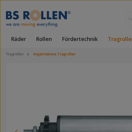
 Hauptinhalt springen
Zur Suche springen
Zur Hauptnavigation springen
Räder
Rollen
Fördertechnik
Tragrolle
Tragrollen
Angetriebene Tragrollen
Bildergalerie überspringen