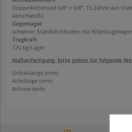
Doppelkettenrad 5/8" x 3/8", 15 Zähne aus Stah
verschweißt.
Gegenlager
schwerer Stahlblechboden mit Rillenkugellage
Tragkraft
120 kg/Lager
Maßanfertigung, bitte geben Sie folgende We
Einbaulänge (mm)
Achslänge (mm)
Achsvariante