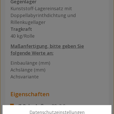
Gegenlager
Kunststoff-Lagereinsatz mit
Doppellabyrinthdichtung und
Rillenkugellager
Tragkraft
40 kg/Rolle
Maßanfertigung, bitte geben Sie
folgende Werte an:
Einbaulänge (mm)
Achslänge (mm)
Achsvariante
Eigenschaften
Ø Rohr-Außen:
80x2,0 mm
Datenschutzeinstellungen