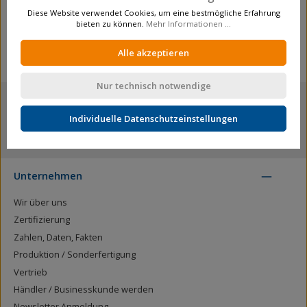
Verpackungsmenge:
1
Diese Website verwendet Cookies, um eine bestmögliche Erfahrung
bieten zu können.
Mehr Informationen ...
Alle akzeptieren
Nur technisch notwendige
Individuelle Datenschutzeinstellungen
mehr als 12.000 Produkte
Unternehmen
Wir über uns
Zertifizierung
Zahlen, Daten, Fakten
Produktion / Sonderfertigung
Vertrieb
Händler / Businesskunde werden
Newsletter Anmeldung