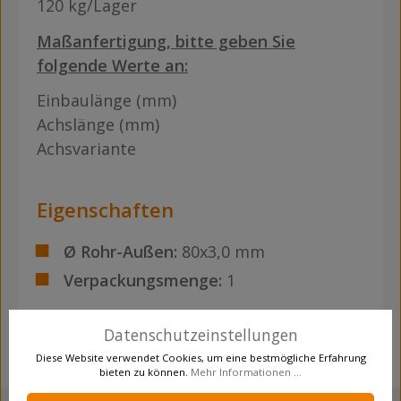
120 kg/Lager
Maßanfertigung, bitte geben Sie
folgende Werte an:
Einbaulänge (mm)
Achslänge (mm)
Achsvariante
Eigenschaften
Ø Rohr-Außen:
80x3,0 mm
Verpackungsmenge:
1
Datenschutzeinstellungen
Diese Website verwendet Cookies, um eine bestmögliche Erfahrung
bieten zu können.
Mehr Informationen ...