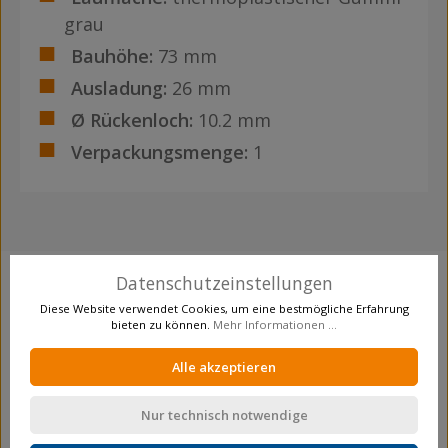
grau
Bauhöhe:
73 mm
Ausladung:
26 mm
Ø Rückenloch:
10.2 mm
Verpackungsmenge:
1
Datenschutzeinstellungen
Produktgalerie überspringen
Crosseling
Diese Website verwendet Cookies, um eine bestmögliche Erfahrung
bieten zu können.
Mehr Informationen ...
Alle akzeptieren
Nur technisch notwendige