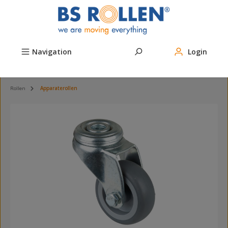
Zum Hauptinhalt springen
Navigation
Login
Rollen
Apparaterollen
Bildergalerie überspringen