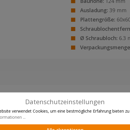
Bauhöhe:
124 mm
Ausladung:
39 mm
Plattengröße:
60x6
Schraublochentfern
Ø Schraubloch:
6.3
Verpackungsmenge
Datenschutzeinstellungen
bsite verwendet Cookies, um eine bestmögliche Erfahrung bieten zu
ormationen ...
Alle akzeptieren