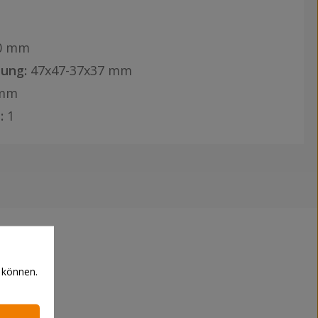
0 mm
ung:
47x47-37x37 mm
 mm
:
1
 können.