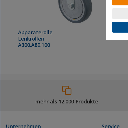
Apparaterolle
Lenkrollen
A300.A89.100
mehr als 12.000 Produkte
Unternehmen
Service