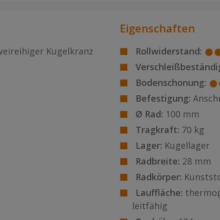
Eigenschaften
weireihiger Kugelkranz
Rollwiderstand:
Verschleißbeständig
Bodenschonung:
Befestigung:
Ansch
Ø Rad:
100 mm
Tragkraft:
70 kg
Lager:
Kugellager
Radbreite:
28 mm
Radkörper:
Kunststo
Lauffläche:
thermop
leitfähig