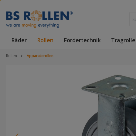
 Hauptinhalt springen
Zur Suche springen
Zur Hauptnavigation springen
Räder
Rollen
Fördertechnik
Tragrolle
Rollen
Apparaterollen
Bildergalerie überspringen