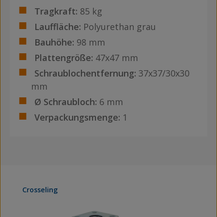
Tragkraft:
85 kg
Lauffläche:
Polyurethan grau
Bauhöhe:
98 mm
Plattengröße:
47x47 mm
Schraublochentfernung:
37x37/30x30
mm
Ø Schraubloch:
6 mm
Verpackungsmenge:
1
Produktgalerie überspringen
Crosseling