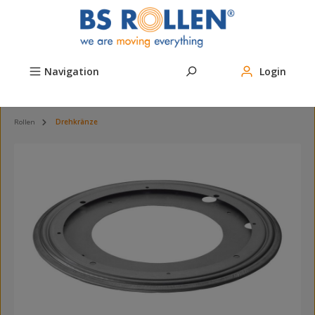
Zum Hauptinhalt springen
Navigation
Login
Rollen
Drehkränze
Bildergalerie überspringen