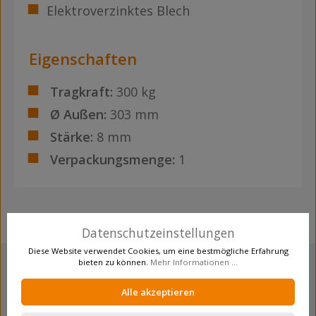
Elektroverzinktes Blech
Eigenschaften
Tragkraft:
300 kg
Ø Außen:
303 mm
Stärke:
8 mm
Verpackungsmenge:
1
Datenschutzeinstellungen
Diese Website verwendet Cookies, um eine bestmögliche Erfahrung
bieten zu können.
Mehr Informationen ...
Alle akzeptieren
mehr als 12.000 Produkte