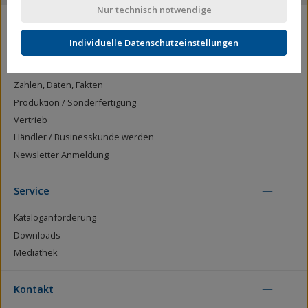
Nur technisch notwendige
Unternehmen
Individuelle Datenschutzeinstellungen
Wir über uns
Zertifizierung
Zahlen, Daten, Fakten
Produktion / Sonderfertigung
Vertrieb
Händler / Businesskunde werden
Newsletter Anmeldung
Service
Kataloganforderung
Downloads
Mediathek
Kontakt