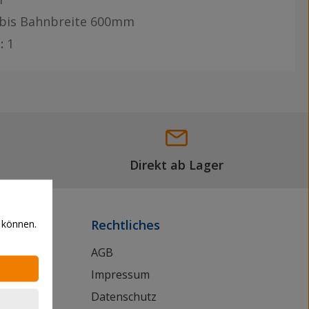
bis Bahnbreite 600mm
:
1
Direkt ab Lager
 können.
Rechtliches
AGB
Impressum
Datenschutz