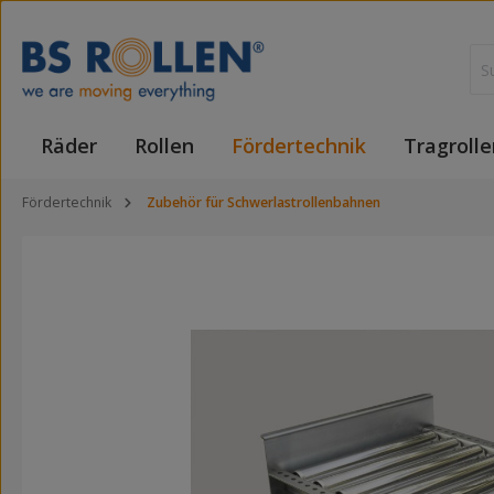
 Hauptinhalt springen
Zur Suche springen
Zur Hauptnavigation springen
Räder
Rollen
Fördertechnik
Tragrolle
Fördertechnik
Zubehör für Schwerlastrollenbahnen
Bildergalerie überspringen