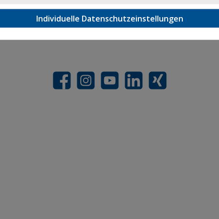
Auslandsvertretungen
Individuelle Datenschutzeinstellungen
Facebook
Instagram
YouTube
LinkedIn
Xing