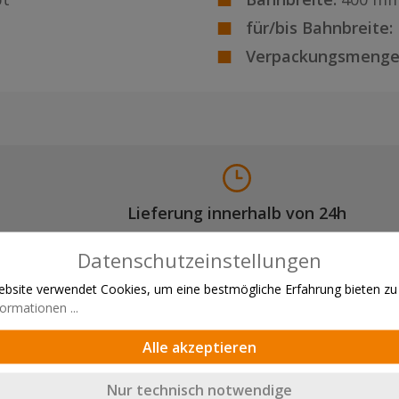
für/bis Bahnbreite:
Verpackungsmenge
Lieferung innerhalb von 24h
Datenschutzeinstellungen
bsite verwendet Cookies, um eine bestmögliche Erfahrung bieten zu
Kontakt
ormationen ...
orderung
Kontaktformular
Alle akzeptieren
Innendienst
Außendienst
Nur technisch notwendige