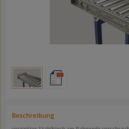
Beschreibung
verzinktes Stahlblech am Bahnende verschrau