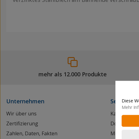
mehr als 12.000 Produkte
Diese We
Unternehmen
Service
Mehr Inf
Wir über uns
Kataloganf
Zertifizierung
Downloads
Zahlen, Daten, Fakten
Mediathek