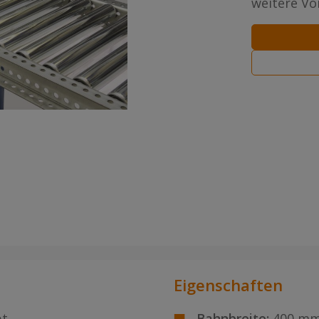
weitere Vor
Eigenschaften
bt
Bahnbreite:
400 m