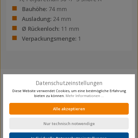
Bauhöhe:
74 mm
Ausladung:
24 mm
Ø Rückenloch:
11 mm
Verpackungsmenge:
1
Datenschutzeinstellungen
Produktgalerie überspringen
Crosseling
Diese Website verwendet Cookies, um eine bestmögliche Erfahrung
bieten zu können.
Mehr Informationen ...
Alle akzeptieren
Nur technisch notwendige