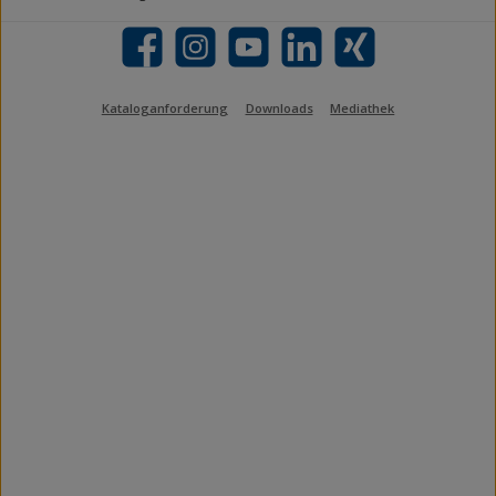
Facebook
Instagram
YouTube
LinkedIn
Xing
Kataloganforderung
Downloads
Mediathek