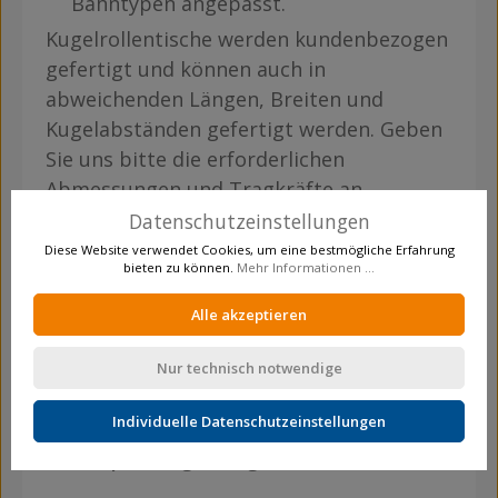
Bahntypen angepasst.
Kugelrollentische werden kundenbezogen
gefertigt und können auch in
abweichenden Längen, Breiten und
Kugelabständen gefertigt werden. Geben
Sie uns bitte die erforderlichen
Abmessungen und Tragkräfte an.
Datenschutzeinstellungen
Diese Website verwendet Cookies, um eine bestmögliche Erfahrung
Eigenschaften
bieten zu können.
Mehr Informationen ...
Bahnbreite:
300 mm
Alle akzeptieren
Gesamtbreite:
380 mm
Nur technisch notwendige
Kugelabstand:
100 mm
Kugeldurchmesser:
22 mm
Individuelle Datenschutzeinstellungen
Verpackungsmenge:
1