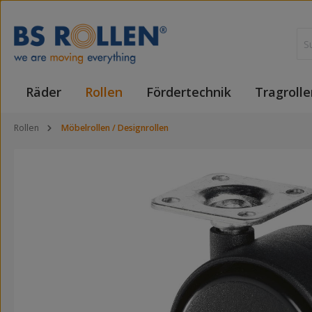
 Hauptinhalt springen
Zur Suche springen
Zur Hauptnavigation springen
Räder
Rollen
Fördertechnik
Tragrolle
Rollen
Möbelrollen / Designrollen
Bildergalerie überspringen