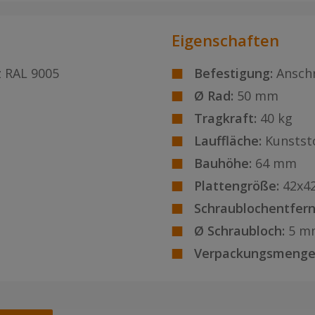
Eigenschaften
z RAL 9005
Befestigung:
Ansch
Ø Rad:
50 mm
Tragkraft:
40 kg
Lauffläche:
Kunstst
Bauhöhe:
64 mm
Plattengröße:
42x4
Schraublochentfern
Ø Schraubloch:
5 m
Verpackungsmenge