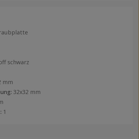
raubplatte
off schwarz
2 mm
ung:
32x32 mm
m
:
1