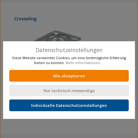
Produktgalerie überspringen
Crosseling
Datenschutzeinstellungen
Diese Website verwendet Cookies, um eine bestmögliche Erfahrung
bieten zu können.
Mehr Informationen ...
Alle akzeptieren
Nur technisch notwendige
Lenkrolle mit Feststeller
Lenkrollen mit Feststeller
Individuelle Datenschutzeinstellungen
A320.A73.050