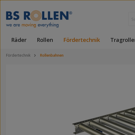
 Hauptinhalt springen
Zur Suche springen
Zur Hauptnavigation springen
Räder
Rollen
Fördertechnik
Tragrolle
Fördertechnik
Rollenbahnen
Bildergalerie überspringen