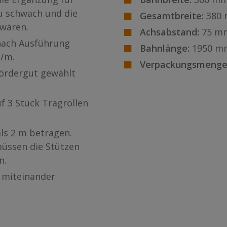
zu schwach und die
Gesamtbreite:
380
 wären.
Achsabstand:
75 m
 nach Ausführung
Bahnlänge:
1950 m
g/m.
Verpackungsmenge
 Fördergut gewählt
f 3 Stück Tragrollen
als 2 m betragen.
üssen die Stützen
n.
 miteinander