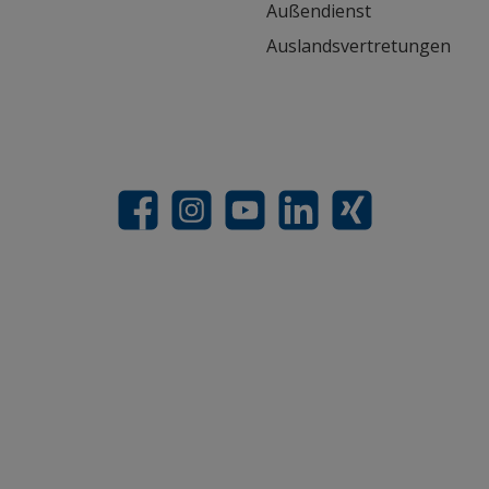
Außendienst
Auslandsvertretungen
Facebook
Instagram
YouTube
LinkedIn
Xing