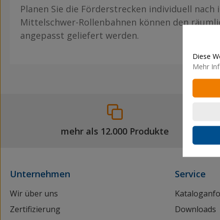
Planen Sie die Förderstrecken individuell nach 
Mittelschwer-Rollenbahnen können den räuml
angepasst geliefert werden.
Diese We
Mehr Inf
mehr als 12.000 Produkte
Unternehmen
Service
Wir über uns
Kataloganf
Zertifizierung
Downloads