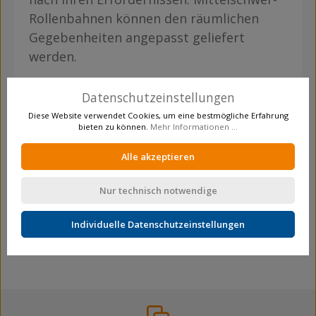
Rollenbahnen können den räumlichen
Gegebenheiten angepasst geliefert
werden.
Datenschutzeinstellungen
Eigenschaften
Diese Website verwendet Cookies, um eine bestmögliche Erfahrung
bieten zu können.
Mehr Informationen ...
Bahnbreite:
300 mm
Alle akzeptieren
Gesamtbreite:
380 mm
Achsabstand:
75 mm
Nur technisch notwendige
Verpackungsmenge:
1
Individuelle Datenschutzeinstellungen