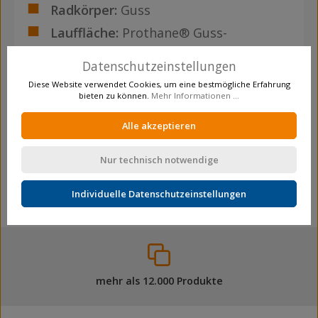
Radkörper:
Guss
Lauffläche:
Prothane® Guss-
Polyurethan 95 +/-3 Shore A
Datenschutzeinstellungen
Nabenlänge:
50 mm
Diese Website verwendet Cookies, um eine bestmögliche Erfahrung
Ø Achsloch/Bohrung:
20 mm
bieten zu können.
Mehr Informationen ...
Shorehärte:
95 Shore A
Alle akzeptieren
Verpackungsmenge:
1
Nur technisch notwendige
Individuelle Datenschutzeinstellungen
mehr als 12.000 Produkte