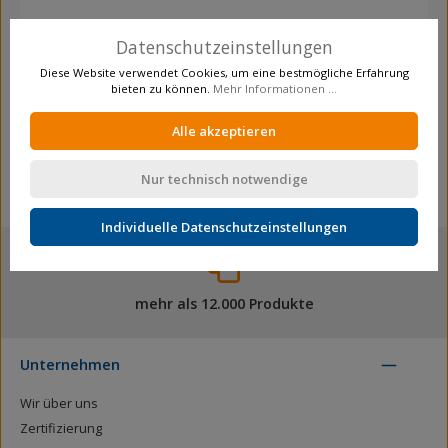
Eigenschaften
Datenschutzeinstellungen
Teilung:
83 mm
Diese Website verwendet Cookies, um eine bestmögliche Erfahrung
bieten zu können.
Mehr Informationen ...
Verpackungsmenge:
1
Alle akzeptieren
Nur technisch notwendige
Individuelle Datenschutzeinstellungen
mehr als 12.000 Produkte
Unternehmen
Wir über uns
Zertifizierung