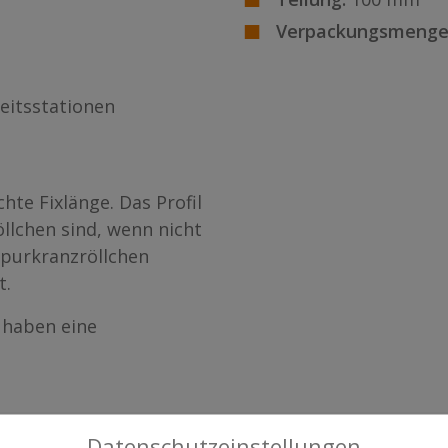
Verpackungsmenge
eitsstationen
hte Fixlänge. Das Profil
öllchen sind, wenn nicht
Spurkranzröllchen
t.
 haben eine
Datenschutzeinstellungen