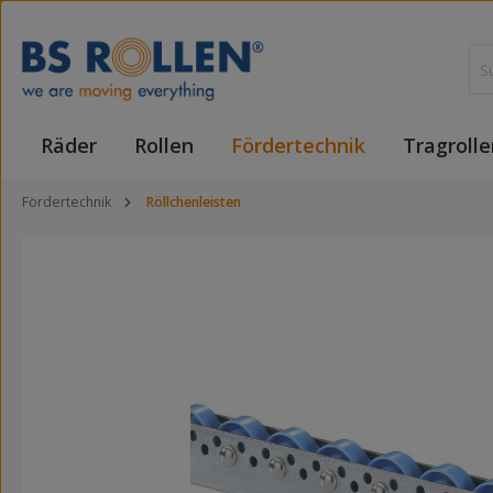
 Hauptinhalt springen
Zur Suche springen
Zur Hauptnavigation springen
Räder
Rollen
Fördertechnik
Tragrolle
Fördertechnik
Röllchenleisten
Bildergalerie überspringen