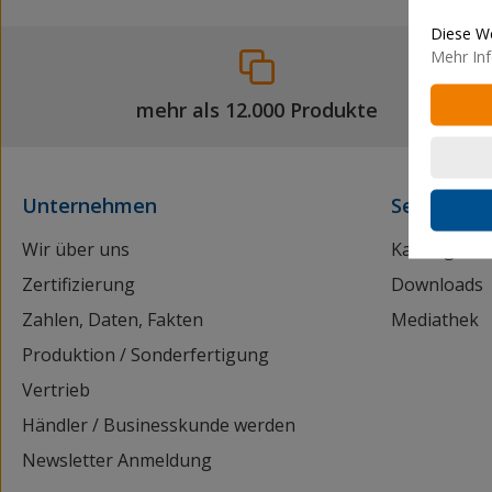
Diese We
Mehr Inf
mehr als 12.000 Produkte
Unternehmen
Service
Wir über uns
Kataloganf
Zertifizierung
Downloads
Zahlen, Daten, Fakten
Mediathek
Produktion / Sonderfertigung
Vertrieb
Händler / Businesskunde werden
Newsletter Anmeldung