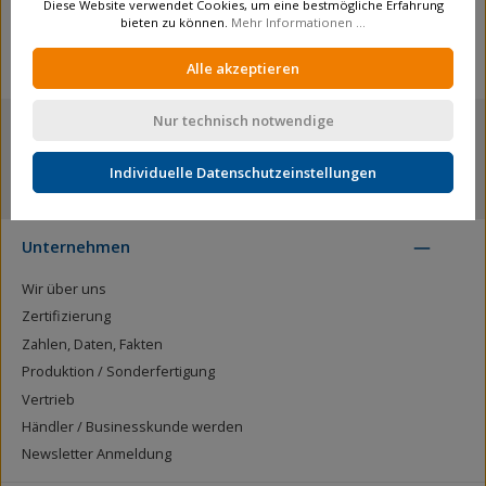
Diese Website verwendet Cookies, um eine bestmögliche Erfahrung
bieten zu können.
Mehr Informationen ...
Alle akzeptieren
Nur technisch notwendige
Individuelle Datenschutzeinstellungen
mehr als 12.000 Produkte
Unternehmen
Wir über uns
Zertifizierung
Zahlen, Daten, Fakten
Produktion / Sonderfertigung
Vertrieb
Händler / Businesskunde werden
Newsletter Anmeldung