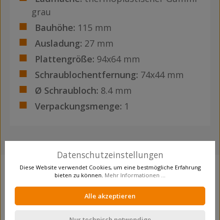
grau
Bauhöhe:
115 mm
Ausladung:
27 mm
Plattengröße:
94x64 mm
Schraublochentfernung:
74x44 mm
Ø Schraubloch:
8.4 mm
Verpackungsmenge:
1
Datenschutzeinstellungen
Diese Website verwendet Cookies, um eine bestmögliche Erfahrung
bieten zu können.
Mehr Informationen ...
Produktgalerie überspringen
Crosseling
Alle akzeptieren
Nur technisch notwendige