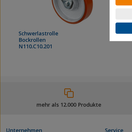
Schwerlastrolle
Bockrollen
N110.C10.201
mehr als 12.000 Produkte
Unternehmen
Service