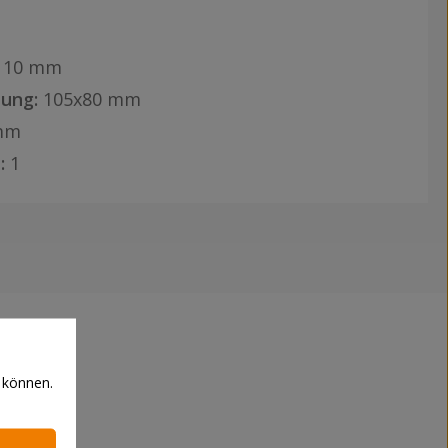
110 mm
ung:
105x80 mm
mm
:
1
 können.