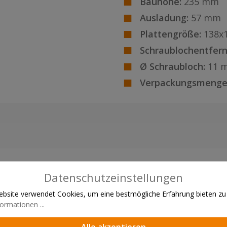
Bauhöhe:
235 mm
Ausladung:
57 mm
Plattengröße:
138x
Schraublochentfern
Ø Schraubloch:
11 
Verpackungsmenge
Datenschutzeinstellungen
bsite verwendet Cookies, um eine bestmögliche Erfahrung bieten zu
ormationen ...
Alle akzeptieren