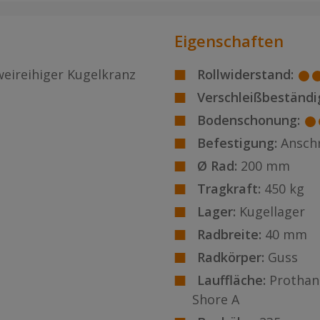
Eigenschaften
weireihiger Kugelkranz
Rollwiderstand:
Verschleißbeständig
Bodenschonung:
Befestigung:
Ansch
Ø Rad:
200 mm
Tragkraft:
450 kg
Lager:
Kugellager
Radbreite:
40 mm
Radkörper:
Guss
Lauffläche:
Prothan
Shore A