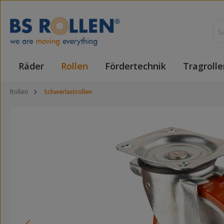
 Hauptinhalt springen
Zur Suche springen
Zur Hauptnavigation springen
Räder
Rollen
Fördertechnik
Tragrolle
Rollen
Schwerlastrollen
Bildergalerie überspringen