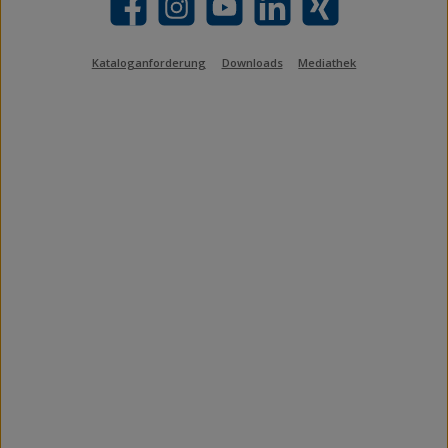
Facebook
Instagram
YouTube
LinkedIn
Xing
Kataloganforderung
Downloads
Mediathek