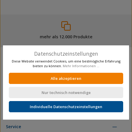
mehr als 12.000 Produkte
Datenschutzeinstellungen
Unternehmen
Diese Website verwendet Cookies, um eine bestmögliche Erfahrung
Wir über uns
bieten zu können.
Mehr Informationen ...
Zertifizierung
Alle akzeptieren
Zahlen, Daten, Fakten
Produktion / Sonderfertigung
Nur technisch notwendige
Vertrieb
Händler / Businesskunde werden
Individuelle Datenschutzeinstellungen
Newsletter Anmeldung
Service