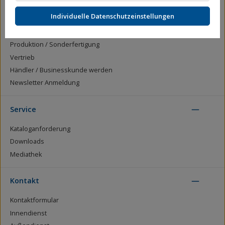
Wir über uns
Individuelle Datenschutzeinstellungen
Zertifizierung
Zahlen, Daten, Fakten
Produktion / Sonderfertigung
Vertrieb
Händler / Businesskunde werden
Newsletter Anmeldung
Service
Kataloganforderung
Downloads
Mediathek
Kontakt
Kontaktformular
Innendienst