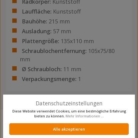
Radkörper:
Kunststoff
Lauffläche:
Kunststoff
Bauhöhe:
215 mm
Ausladung:
57 mm
Plattengröße:
135x110 mm
Schraublochentfernung:
105x75/80
mm
Ø Schraubloch:
11 mm
Verpackungsmenge:
1
Datenschutzeinstellungen
Diese Website verwendet Cookies, um eine bestmögliche Erfahrung
bieten zu können.
Mehr Informationen ...
Produktgalerie überspringen
Crosseling
Alle akzeptieren