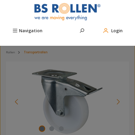
Zum Hauptinhalt springen
Navigation
Login
Rollen
Transportrollen
Bildergalerie überspringen